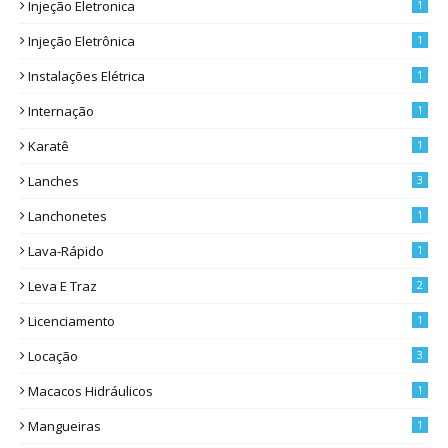
Injeção Eletronica
1
Injeção Eletrônica
1
Instalações Elétrica
1
Internação
1
Karatê
1
Lanches
3
Lanchonetes
1
Lava-Rápido
1
Leva E Traz
2
Licenciamento
1
Locação
3
Macacos Hidráulicos
1
Mangueiras
1