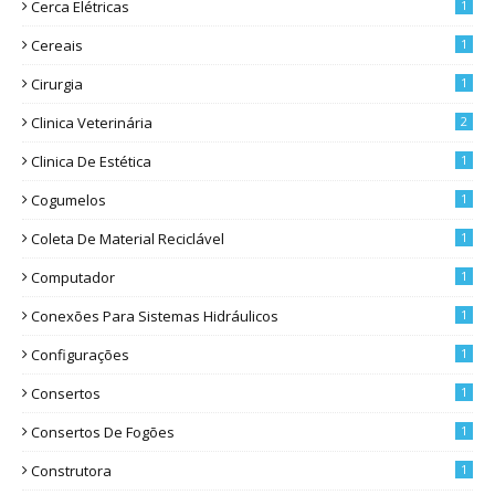
Cerca Elétricas
1
Cereais
1
Cirurgia
1
Clinica Veterinária
2
Clinica De Estética
1
Cogumelos
1
Coleta De Material Reciclável
1
Computador
1
Conexões Para Sistemas Hidráulicos
1
Configurações
1
Consertos
1
Consertos De Fogões
1
Construtora
1