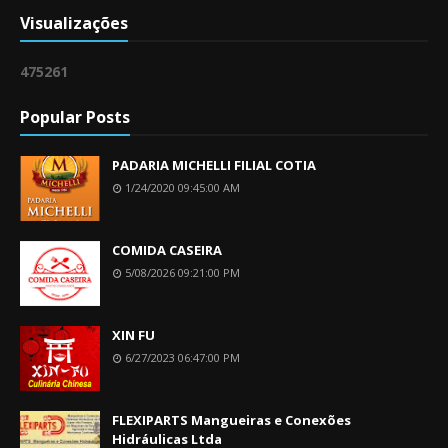
Visualizações
4
7
5
2
6
1
Popular Posts
PADARIA MICHELLI FILIAL COTIA
1/24/2020 09:45:00 AM
COMIDA CASEIRA
5/08/2026 09:21:00 PM
XIN FU
6/27/2023 06:47:00 PM
FLEXIPARTS Mangueiras e Conexões
Hidráulicas Ltda