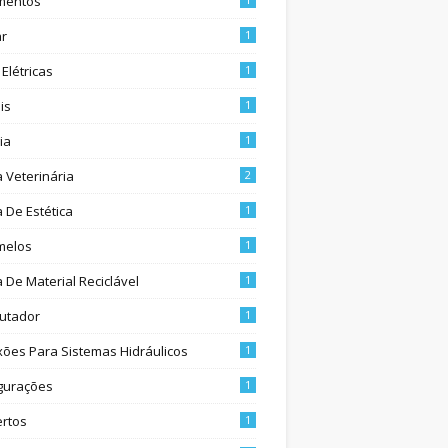
mentos
ar
1
Elétricas
1
is
1
ia
1
a Veterinária
2
a De Estética
1
melos
1
a De Material Reciclável
1
utador
1
ões Para Sistemas Hidráulicos
1
gurações
1
rtos
1