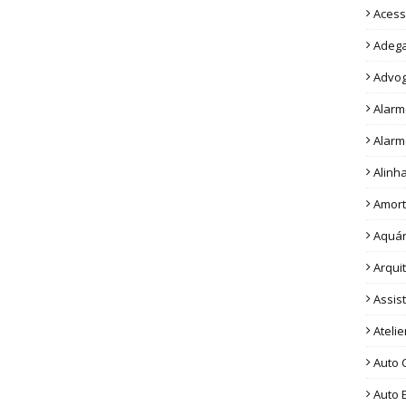
Acess
Adeg
Advo
Alarm
Alarm
Alinh
Amor
Aquár
Arqui
Assis
Ateli
Auto 
Auto E