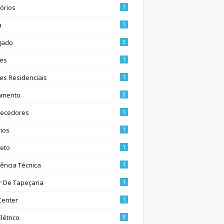
órios
1
a
1
gado
2
es
1
es Residenciais
1
amento
3
tecedores
1
ios
1
teto
1
tência Técnica
1
er De Tapeçaria
1
Center
1
létrico
3