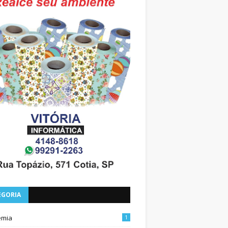
EGORIA
emia
1