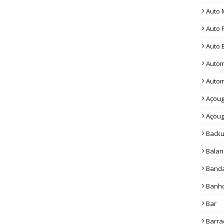
Auto 
Auto 
Auto E
Autom
Autom
Açou
Açou
Back
Bala
Band
Banho
Bar
Barra