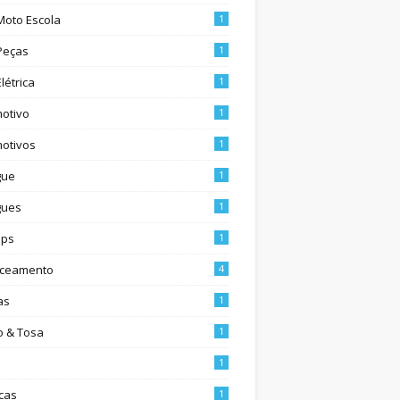
Moto Escola
1
Peças
1
létrica
1
otivo
1
otivos
1
gue
1
gues
1
ups
1
nceamento
4
as
1
 & Tosa
1
1
cas
1