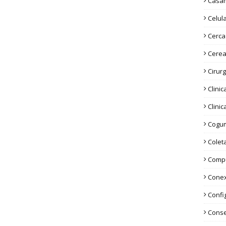
Casa
Celul
Cerca 
Cerea
Cirurg
Clinic
Clinic
Cogu
Colet
Comp
Conex
Confi
Conse