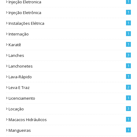
Injeção Eletronica
1
Injeção Eletrônica
1
Instalações Elétrica
1
Internação
1
Karatê
1
Lanches
3
Lanchonetes
1
Lava-Rápido
1
Leva E Traz
2
Licenciamento
1
Locação
3
Macacos Hidráulicos
1
Mangueiras
1