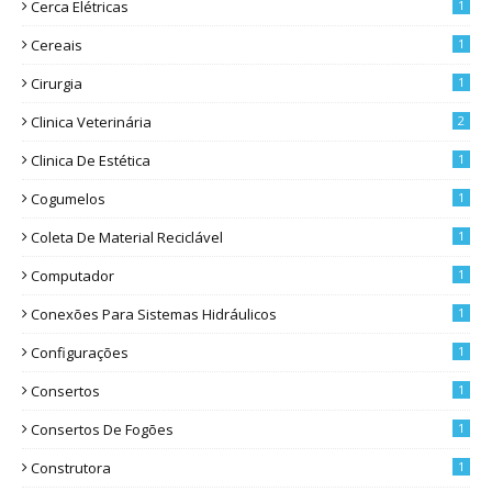
Cerca Elétricas
1
Cereais
1
Cirurgia
1
Clinica Veterinária
2
Clinica De Estética
1
Cogumelos
1
Coleta De Material Reciclável
1
Computador
1
Conexões Para Sistemas Hidráulicos
1
Configurações
1
Consertos
1
Consertos De Fogões
1
Construtora
1