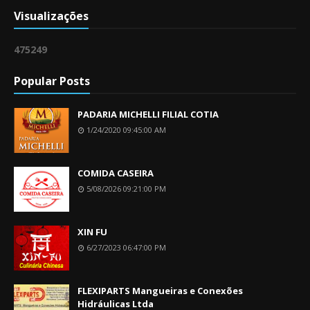
Visualizações
4
7
5
2
4
9
Popular Posts
PADARIA MICHELLI FILIAL COTIA
1/24/2020 09:45:00 AM
COMIDA CASEIRA
5/08/2026 09:21:00 PM
XIN FU
6/27/2023 06:47:00 PM
FLEXIPARTS Mangueiras e Conexões
Hidráulicas Ltda