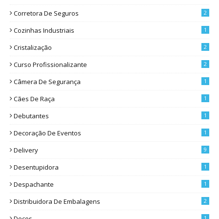
Corretora De Seguros
2
Cozinhas Industriais
1
Cristalização
2
Curso Profissionalizante
2
Câmera De Segurança
1
Cães De Raça
1
Debutantes
1
Decoração De Eventos
1
Delivery
9
Desentupidora
1
Despachante
1
Distribuidora De Embalagens
2
Doces
1