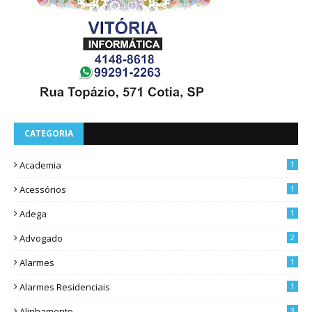
CATEGORIA
Academia
1
Acessórios
1
Adega
1
Advogado
2
Alarmes
1
Alarmes Residenciais
1
Alinhamento
3