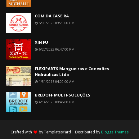
COMIDA CASEIRA
5/08/2026 09:21:00 PM
XIN FU
6/27/2023 06:47:00 PM
FLEXIPARTS Mangueiras e Conexões
Hidráulicas Ltda
1/31/2015 04:00:00 AM
BREDOFF MULTI-SOLUÇÕES
4/14/2025 09:45:00 PM
Crafted with
by
TemplatesYard
| Distributed by
Blogge Themes