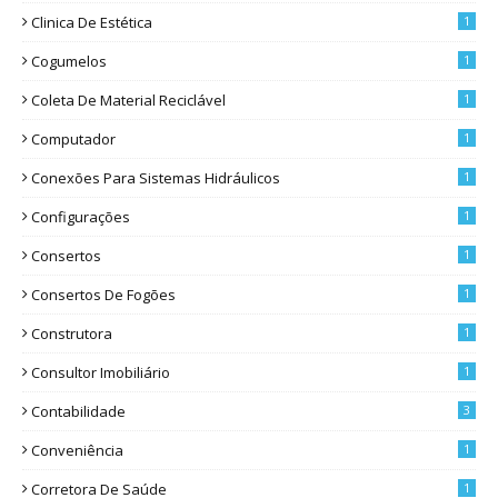
Clinica De Estética
1
Cogumelos
1
Coleta De Material Reciclável
1
Computador
1
Conexões Para Sistemas Hidráulicos
1
Configurações
1
Consertos
1
Consertos De Fogões
1
Construtora
1
Consultor Imobiliário
1
Contabilidade
3
Conveniência
1
Corretora De Saúde
1